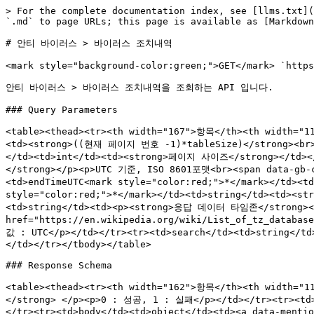
> For the complete documentation index, see [llms.txt](
`.md` to page URLs; this page is available as [Markdown
# 안티 바이러스 > 바이러스 조치내역

<mark style="background-color:green;">GET</mark> `https
안티 바이러스 > 바이러스 조치내역을 조회하는 API 입니다.

### Query Parameters

<table><thead><tr><th width="167">항목</th><th width="1
<td><strong>((현재 페이지 번호 -1)*tableSize)</strong><
</td><td>int</td><td><strong>페이지 사이즈</strong></td><
</strong></p><p>UTC 기준, ISO 8601포맷<br><span data-g
<td>endTimeUTC<mark style="color:red;">*</mark></td>
style="color:red;">*</mark></td><td>string</td><td
<td>string</td><td><p><strong>응답 데이터 타임존</strong><a
href="https://en.wikipedia.org/wiki/List_of_tz_databa
값 : UTC</p></td></tr><tr><td>search</td><td>stri
</td></tr></tbody></table>

### Response Schema

<table><thead><tr><th width="162">항목</th><th width=
</strong> </p><p>0 : 성공, 1 : 실패</p></td></tr><tr><t
</tr><tr><td>body</td><td>object</td><td><a data-mentio