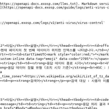
https://openapi-docs.exosp.com/llms.txt). Markdown versi
](https://openapi-docs.exosp.com/guide/logs/anti-virus-c
://openapi.exosp.com/logs/v2/anti-virus/virus-control`

12">타입</th><th>설명</th></tr></thead><tbody><tr><td>offse
br>현재 페이지의 첫 번째 데이터가 위치한 인덱스를 나타냅니다.</td></tr><tr
/tr><tr><td>startTimeUTC<mark style="color:red;">*</m
b-custom-inline data-tag="emoji" data-code="2705">✅<
<td>string</td><td><strong>응답 데이터 종료 시각</strong><br>UT
><strong>응답 데이터 정렬 유형 (조치 시각 기준)</strong><br>ASC : 
 
se_time_zones">https://en.wikipedia.org/wiki/List_of_tz
ng</td><td><p><strong>검색어</strong></p><p>검색 대상 : 
"115">타입</th><th>설명</th></tr></thead><tbody><tr><td>c
d>message</td><td>string</td><td><p><strong>응답 처리 결과
n href="#body">#body</a></td></tr></tbody></table>
