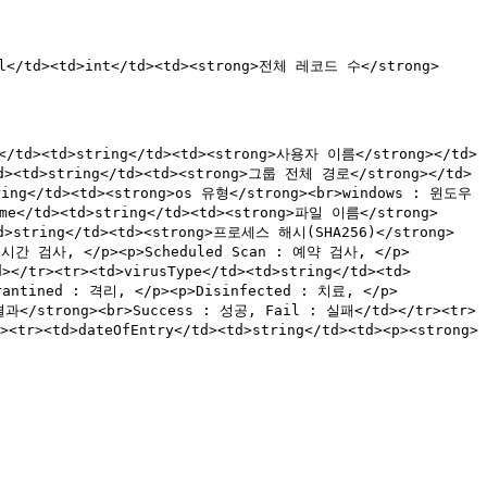
tal</td><td>int</td><td><strong>전체 레코드 수</strong>
e</td><td>string</td><td><strong>사용자 이름</strong></td>
/td><td>string</td><td><strong>그룹 전체 경로</strong></td>
ring</td><td><strong>os 유형</strong><br>windows : 윈도우 
Name</td><td>string</td><td><strong>파일 이름</strong>
<td>string</td><td><strong>프로세스 해시(SHA256)</strong>
: 실시간 검사, </p><p>Scheduled Scan : 예약 검사, </p>
</tr><tr><td>virusType</td><td>string</td><td>
rantined : 격리, </p><p>Disinfected : 치료, </p>
결과</strong><br>Success : 성공, Fail : 실패</td></tr><tr>
<tr><td>dateOfEntry</td><td>string</td><td><p><strong>