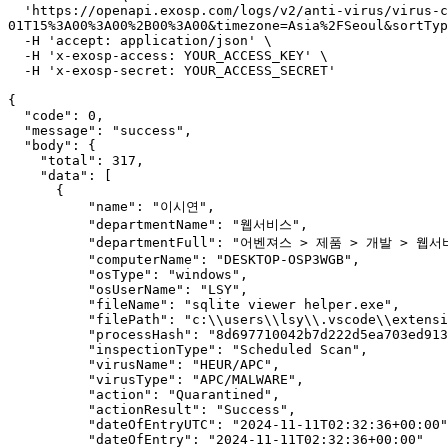
  'https://openapi.exosp.com/logs/v2/anti-virus/virus-control?offset=0&tableSize=1&startTimeUTC=2024-05-01T15%3A00%3A00%2B00%3A00&endTimeUTC=2024-08-
01T15%3A00%3A00%2B00%3A00&timezone=Asia%2FSeoul&sortTyp
  -H 'accept: application/json' \

  -H 'x-exosp-access: YOUR_ACCESS_KEY' \

  -H 'x-exosp-secret: YOUR_ACCESS_SECRET' 

{

  "code": 0,

  "message": "success",

  "body": {

    "total": 317,

    "data": [

      {

          "name": "이시연",

          "departmentName": "웹서비스",

          "departmentFull": "어벤져스 > 제품 > 개발 > 웹서비스",

          "computerName": "DESKTOP-OSP3WGB",

          "osType": "windows",

          "osUserName": "LSY",

          "fileName": "sqlite viewer helper.exe",

          "filePath": "c:\\users\\lsy\\.vscode\\extensions\\qwtel.sqlite-viewer-0.9.3-win32-x64\\out\\bin\\sqlite viewer helper.exe",

          "processHash": "8d697710042b7d222d5ea703ed913dabb34b4977c4a94c891afa46419b58a98f",

          "inspectionType": "Scheduled Scan",

          "virusName": "HEUR/APC",

          "virusType": "APC/MALWARE",

          "action": "Quarantined",

          "actionResult": "Success",

          "dateOfEntryUTC": "2024-11-11T02:32:36+00:00",

          "dateOfEntry": "2024-11-11T02:32:36+00:00"
