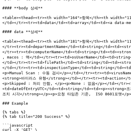
#### **body 상세**

<table><thead><tr><th width="164">항목</th><th width="
</td></tr><tr><td>data</td><td>array</td><td><a data-me
#### data **상세**

<table><thead><tr><th width="181">항목</th><th width="
</tr><tr><td>departmentName</td><td>string</td><td><
</tr><tr><td>computerName</td><td>string</td><td><str
, macos : 맥</td></tr><tr><td>osUserName</td><td>strin
</td></tr><tr><td>filePath</td><td>string</td><td><s
</td></tr><tr><td>inspectionType</td><td>string</td>
<p>Manual Scan : 수동 검사</p></td></tr><tr><td>virusNam
<strong>바이러스 유형</strong></td></tr><tr><td>action</t
<p>Skipped : 처리 안함, </p><p>None : 없음</p></td></tr><t
<td>dateOfEntryUTC</td><td>string</td><td><p><strong>
조치 시각</strong></p><p>요청 타임존 기준,  ISO 8601포맷</p></t
### Example

{% tabs %}

{% tab title="200 Success" %}

```javascript

curl -X 'GET' \
