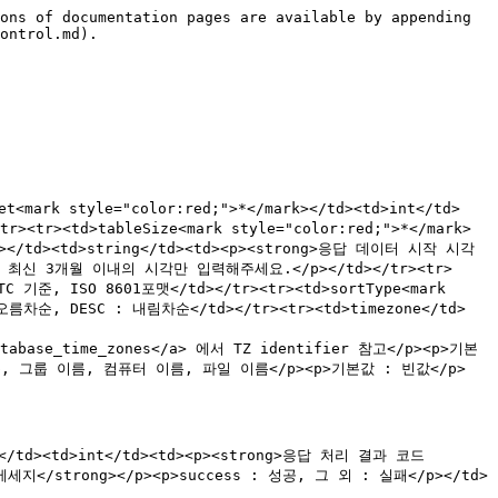
ons of documentation pages are available by appending 
ontrol.md).

t<mark style="color:red;">*</mark></td><td>int</td>
><td>tableSize<mark style="color:red;">*</mark>
ark></td><td>string</td><td><p><strong>응답 데이터 시작 시각
/span> 최신 3개월 이내의 시각만 입력해주세요.</p></td></tr><tr>
C 기준, ISO 8601포맷</td></tr><tr><td>sortType<mark 
오름차순, DESC : 내림차순</td></tr><tr><td>timezone</td>
_database_time_zones</a> 에서 TZ identifier 참고</p><p>기본
사용자 이름, 그룹 이름, 컴퓨터 이름, 파일 이름</p><p>기본값 : 빈값</p>
ode</td><td>int</td><td><p><strong>응답 처리 결과 코드
 메세지</strong></p><p>success : 성공, 그 외 : 실패</p></td>