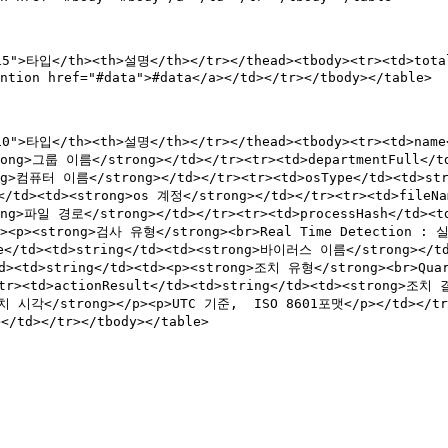
115">타입</th><th>설명</th></tr></thead><tbody><tr><td>to
ntion href="#data">#data</a></td></tr></tbody></table>

110">타입</th><th>설명</th></tr></thead><tbody><tr><td>nam
strong>그룹 이름</strong></td></tr><tr><td>departmentFull<
ong>컴퓨터 이름</strong></td></tr><tr><td>osType</td><td>st
g</td><td><strong>os 계정</strong></td></tr><tr><td>file
trong>파일 경로</strong></td></tr><tr><td>processHash</td>
<td><p><strong>검사 유형</strong><br>Real Time Detection 
e</td><td>string</td><td><strong>바이러스 이름</strong></td>
d><td>string</td><td><p><strong>조치 유형</strong><br>Qua
r><td>actionResult</td><td>string</td><td><strong>조치 
조치 시각</strong></p><p>UTC 기준,  ISO 8601포맷</p></td></tr>
d></tr></tbody></table>
