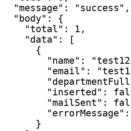
  "message": "success",

  "body": {

    "total": 1,

    "data": [

      {

        "name": "test12345",

        "email": "test12345@exosp.com",

        "departmentFull": "dev-ys > dev-ysmoon",

        "inserted": false,

        "mailSent": false,

        "errorMessage": "Email already exists"

      }
