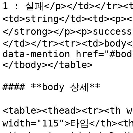
1 : 실패</p></td></tr><t
<td>string</td><td><
</strong></p><p>succe
</td></tr><tr><td>body<
data-mention href="#bod
</tbody></table>

#### **body 상세**

<table><thead><tr><th 
width="115">타입</th><t