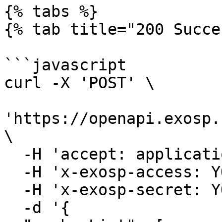
{% tabs %}

{% tab title="200 Succe
```javascript

curl -X 'POST' \

'https://openapi.exosp.
\

  -H 'accept: application/json' \

  -H 'x-exosp-access: YOUR_ACCESS_KEY' \

  -H 'x-exosp-secret: YOUR_ACCESS_SECRET' 

  -d '{
