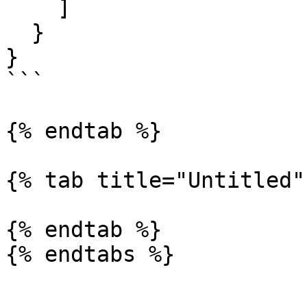
    ]

  }

}

```

{% endtab %}

{% tab title="Untitled" 
{% endtab %}
