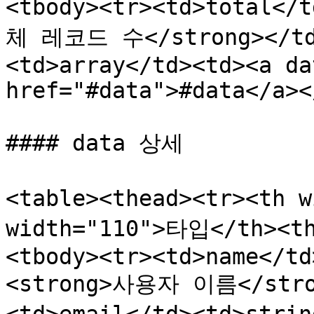
<tbody><tr><td>total</
체 레코드 수</strong></td>
<td>array</td><td><a da
href="#data">#data</a><
#### data 상세

<table><thead><tr><th 
width="110">타입</th><t
<tbody><tr><td>name</td
<strong>사용자 이름</stron