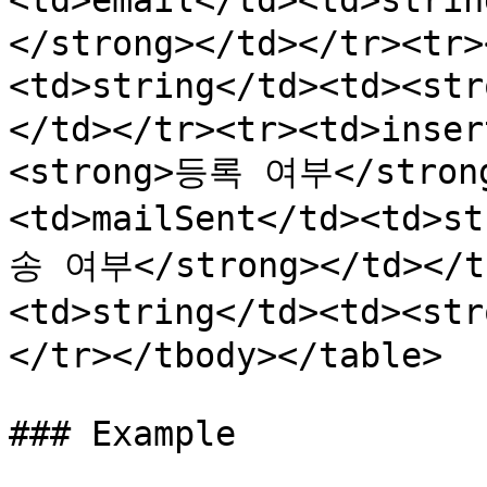
<td>email</td><td>str
</strong></td></tr><tr>
<td>string</td><td><s
</td></tr><tr><td>inser
<strong>등록 여부</strong
<td>mailSent</td><td>s
송 여부</strong></td></tr
<td>string</td><td><s
</tr></tbody></table>

### Example
