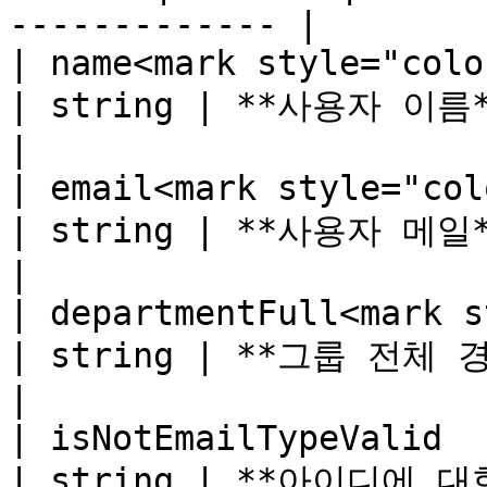
------------- |

| name<mark style="color:red;">\*
| string | **사용자 이름**                                 
|

| email<mark style="color:red;">
| string | **사용자 메일**                                 
|

| departmentFull<mark styl
| string | **그룹 전체 경로**                         
|

| isNotEmailTypeValid                                    
| string | **아이디에 