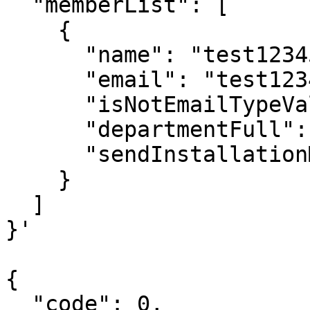
  "memberList": [

    {

      "name": "test12345",

      "email": "test12345@exosp.com",

      "isNotEmailTypeValid": "N",

      "departmentFull": "test",

      "sendInstallationMail": "Y"

    }

  ]

}'

{

  "code": 0,
