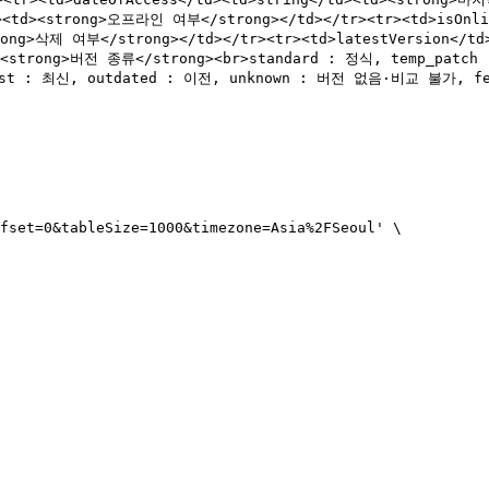
d><td><strong>오프라인 여부</strong></td></tr><tr><td>isOnl
strong>삭제 여부</strong></td></tr><tr><td>latestVersion</
td><strong>버전 종류</strong><br>standard : 정식, temp_patch
est : 최신, outdated : 이전, unknown : 버전 없음·비교 불가, fetc