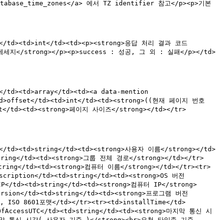
_database_time_zones</a> 에서 TZ identifier 참고</p><p>기본
ode</td><td>int</td><td><p><strong>응답 처리 결과 코드
 메세지</strong></p><p>success : 성공, 그 외 : 실패</p></td>
/td><td>array</td><td><a data-mention 
td>offset</td><td>int</td><td><strong>((현재 페이지 번호 
/td><td><strong>페이지 사이즈</strong></td></tr>
e</td><td>string</td><td><strong>사용자 이름</strong></td>
string</td><td><strong>그룹 전체 경로</strong></td></tr>
string</td><td><strong>컴퓨터 이름</strong></td></tr><tr>
scription</td><td>string</td><td><strong>OS 버전
rIP</td><td>string</td><td><strong>컴퓨터 IP</strong>
Version</td><td>string</td><td><strong>프로그램 버전
, ISO 8601포맷</td></tr><tr><td>installTime</td>
fAccessUTC</td><td>string</td><td><strong>마지막 통신 시
g>마지막 통신 시각( 사용자 기준 )</strong><br>요청 타임존 기준,  