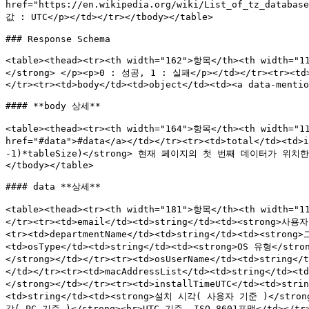
href="https://en.wikipedia.org/wiki/List_of_tz_databa
값 : UTC</p></td></tr></tbody></table>

### Response Schema

<table><thead><tr><th width="162">항목</th><th width=
</strong> </p><p>0 : 성공, 1 : 실패</p></td></tr><tr><t
</tr><tr><td>body</td><td>object</td><td><a data-mentio
#### **body 상세**

<table><thead><tr><th width="164">항목</th><th width="1
href="#data">#data</a></td></tr><tr><td>total</td><t
-1)*tableSize)</strong> 현재 페이지의 첫 번째 데이터가 위치한 인덱
</tbody></table>

#### data **상세**

<table><thead><tr><th width="181">항목</th><th width="
</tr><tr><td>email</td><td>string</td><td><strong>사용
<tr><td>departmentName</td><td>string</td><td><strong
<td>osType</td><td>string</td><td><strong>OS 유형</stro
</strong></td></tr><tr><td>osUserName</td><td>string<
</td></tr><tr><td>macAddressList</td><td>string</td>
</strong></td></tr><tr><td>installTimeUTC</td><td>st
<td>string</td><td><strong>설치 시각( 사용자 기준 )</strong
각( PC 기준 )</strong><br>UTC 기준, ISO 8601포맷</td></tr