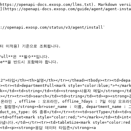
https://openapi-docs.exosp.com/llms.txt). Markdown versi
](https://openapi-docs.exosp.com/guide/agent/agent-insta
://openapi.exosp.com/status/v3/agent/install`

필터 미적용) 기준으로 조회됩니다.

112">타입</th><th>설명</th></tr></thead><tbody><tr><td>dep
><tr><td>departmentFull<mark style="color:blue;">*</ma
ark></td><td>string</td><td><strong>사용자 메일</strong></td
td></tr><tr><td>search</td><td>string</td><td><p><st
 온라인 , offline : 오프라인, offline_7days : 7일 이상 오프라인
는 컬럼명</strong><br>user_name : 이름, department_name : 
uct_os_type: OS 종류</td></tr><tr><td>sortType</td><
td>offset<mark style="color:red;">*</mark></td><td>in
td></tr><tr><td>tableSize<mark style="color:red;"
td><td><p><strong>응답 데이터 타임존</strong><a 