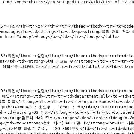
se_time_zones">https://en.wikipedia.org/wiki/List_of_tz
"115">타입</th><th>설명</th></tr></thead><tbody><tr><td>c
d>message</td><td>string</td><td><p><strong>응답 처리 결과
n href="#body">#body</a></td></tr></tbody></table>

15">타입</th><th>설명</th></tr></thead><tbody><tr><td>data<
d>int</td><td><strong>전체 레코드 수</strong></td></tr><tr><
스를 나타냅니다.</td></tr><tr><td>tableSize</td><td>int<
110">타입</th><th>설명</th></tr></thead><tbody><tr><td>nam
자 메일</strong></td></tr><tr><td>departmentFull</td><td>
>그룹 이름</strong></td></tr><tr><td>computerName</td><td>
ng><br>windows : 윈도우 , macos : 맥</td></tr><tr><td>osDe
/td><td><strong>OS 계정</strong></td></tr><tr><td>compute
<td><strong>컴퓨터 MAC 주소</strong></td></tr><tr><td>agent
ring</td><td><strong>설치 시각( PC 기준 )</strong><br>UTC 기준
><br>요청 타임존 기준,  ISO 8601포맷</td></tr><tr><td>dateO
><tr><td>dateOfAccess</td><td>string</td><td><stron