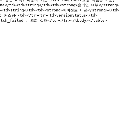
ine</td><td>string</td><td><strong>온라인 여부</strong>
td><td>string</td><td><strong>에이전트 버전</strong></td>
 : 커스텀</td></tr><tr><td>versionStatus</td>
h_failed : 조회 실패</td></tr></tbody></table>
