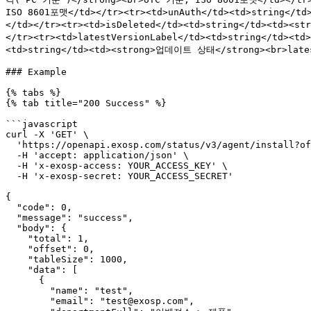
ISO 8601포맷</td></tr><tr><td>unAuth</td><td>string</t
</td></tr><tr><td>isDeleted</td><td>string</td><td><
</tr><tr><td>latestVersionLabel</td><td>string</td><
<td>string</td><td><strong>업데이트 상태</strong><br>lat
### Example

{% tabs %}

{% tab title="200 Success" %}

```javascript

curl -X 'GET' \

  'https://openapi.exosp.com/status/v3/agent/install?offset=0&tableSize=1000&timezone=Asia%2FSeoul' \

  -H 'accept: application/json' \

  -H 'x-exosp-access: YOUR_ACCESS_KEY' \

  -H 'x-exosp-secret: YOUR_ACCESS_SECRET' 

{

  "code": 0,

  "message": "success",

  "body": {

    "total": 1,

    "offset": 0,

    "tableSize": 1000,

    "data": [

      {

        "name": "test",

        "email": "test@exosp.com",
