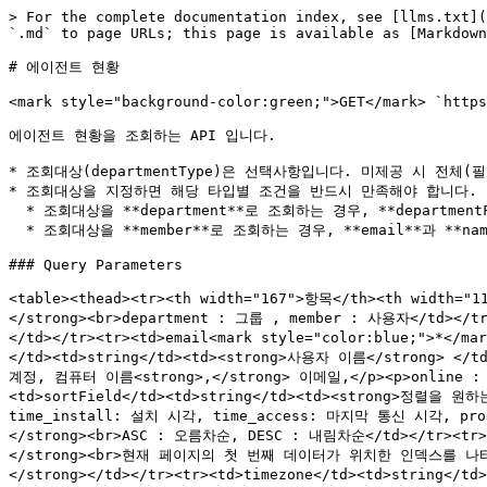
> For the complete documentation index, see [llms.txt](
`.md` to page URLs; this page is available as [Markdown
# 에이전트 현황

<mark style="background-color:green;">GET</mark> `https
에이전트 현황을 조회하는 API 입니다.

* 조회대상(departmentType)은 선택사항입니다. 미제공 시 전체(
* 조회대상을 지정하면 해당 타입별 조건을 반드시 만족해야 합니다.

  * 조회대상을 **department**로 조회하는 경우, **departmentFull**은 **필수**입니다.

  * 조회대상을 **member**로 조회하는 경우, **email**과 **name**을 반드시 포함해야 합니다.

### Query Parameters

<table><thead><tr><th width="167">항목</th><th width="
</strong><br>department : 그룹 , member : 사용자</td></tr
</td></tr><tr><td>email<mark style="color:blue;">*</m
</td><td>string</td><td><strong>사용자 이름</strong> </
계정, 컴퓨터 이름<strong>,</strong> 이메일,</p><p>online :
<td>sortField</td><td>string</td><td><strong>정렬을 원하
time_install: 설치 시각, time_access: 마지막 통신 시각, prod
</strong><br>ASC : 오름차순, DESC : 내림차순</td></tr><tr><
</strong><br>현재 페이지의 첫 번째 데이터가 위치한 인덱스를 나타냅니다.</
</strong></td></tr><tr><td>timezone</td><td>string</